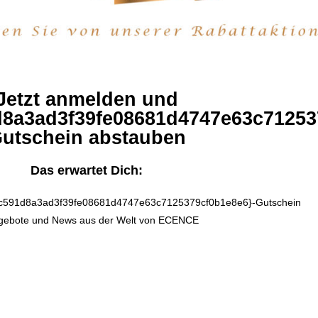
Jetzt anmelden und
8a3ad3f39fe08681d4747e63c71253
utschein abstauben
Das erwartet Dich:
c591d8a3ad3f39fe08681d4747e63c7125379cf0b1e8e6}-Gutschein
gebote und News aus der Welt von ECENCE