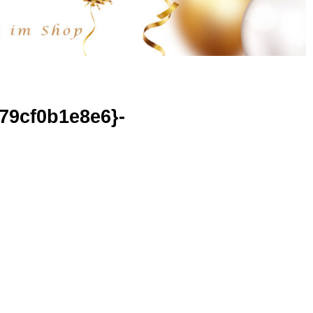
79cf0b1e8e6}-